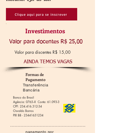
Clique aqui para se inscrever
Investimentos
Valor para docentes R$ 25,00
Valor para discentes R$ 15,00
AINDA TEMOS VAGAS
Formas de
Pagamento
Transferência
Bancária
Banco do Brasil
Agência: 0765--X Conta: 61.093-3
CPF:
234.416.312-34
O
svaldo Barros
PIX BB -
23441631234
pagamento por