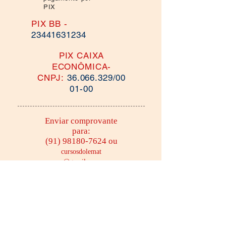
PIX
PIX BB -
23441631234
PIX CAIXA
ECONÔMICA-
CNPJ:
36.066.329
/00
01-00
Enviar comprovante
para:
(91) 98180-7624
ou
cursosdolemat
@gmail.com
A partir da inscrição, você
receberá a chave de acesso aos
materiais e vídeo aulas