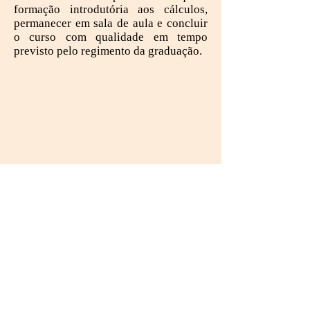
formação introdutória aos cálculos,
permanecer em sala de aula e concluir
o curso com qualidade em tempo
previsto pelo regimento da graduação.
Abertura
- O primeiro dia de curso, os
alunos participaram de abertura com a
presença do coordenador do PCNA,
professor Osvaldo Santos, da assistente
social Helen Carvalho e da equipe
técnica composta por pedagogas e
assistentes sociais da SAEST. Os
alunos obtiveram informações sobre o
funcionamento e a programação do
PCNA e a respeito da Instrução