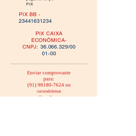
PIX
PIX BB -
23441631234
PIX CAIXA
ECONÔMICA-
CNPJ:
36.066.329
/00
01-00
Enviar comprovante
para:
(91) 98180-7624
ou
cursosdolemat
@gmail.com
A partir da inscrição, você
receberá a chave de acesso aos
materiais e vídeo aulas