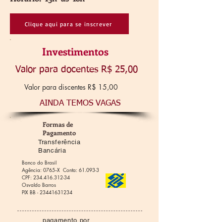
Clique aqui para se inscrever
Investimentos
Valor para docentes R$ 25,00
Valor para discentes R$ 15,00
AINDA TEMOS VAGAS
Formas de
Pagamento
Transferência
Bancária
Banco do Brasil
Agência: 0765--X Conta: 61.093-3
CPF:
234.416.312-34
O
svaldo Barros
PIX BB -
23441631234
pagamento por