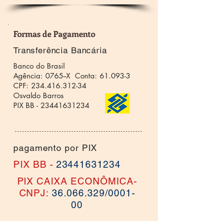
Formas de Pagamento
Transferência Bancária
Banco do Brasil
Agência: 0765--X Conta: 61.093-3
CPF:
234.416.312-34
O
svaldo Barros
PIX BB -
23441631234
pagamento por PIX
PIX BB -
23441631234
PIX CAIXA ECONÔMICA-
CNPJ:
36.066.329
/0001-
00