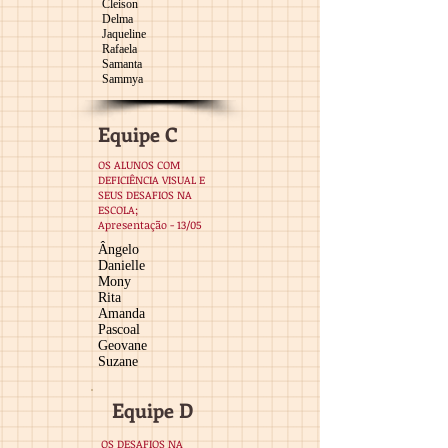
Cleison
Delma
Jaqueline
Rafaela
Samanta
Sammya
Equipe C
OS ALUNOS COM
DEFICIÊNCIA VISUAL E
SEUS DESAFIOS NA
ESCOLA;
Apresentação - 13/05
Ângelo
Danielle
Mony
Rita
Amanda
Pascoal
Geovane
Suzane
Equipe D
OS DESAFIOS NA