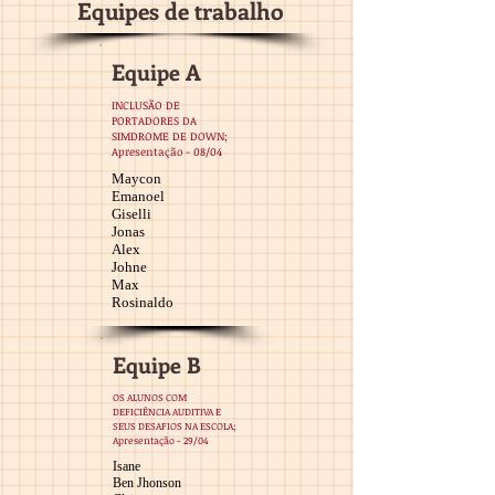
Equipes de trabalho
Equipe A
INCLUSÃO DE
PORTADORES DA
SIMDROME DE DOWN;
Apresentação - 08/04
Maycon
Emanoel
Giselli
Jonas
Alex
Johne
Max
Rosinaldo
Equipe B
OS ALUNOS COM
DEFICIÊNCIA AUDITIVA E
SEUS DESAFIOS NA ESCOLA;
Apresentação - 29/04
Isane
Ben Jhonson